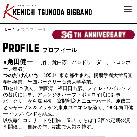
ホーム
>
プロフィール
プロフィール
●角田健一
（作、編曲家、バンドリーダー、トロンボ
ーン奏者）
つのだ けんいち
1951年東京都生まれ。桐朋学園大学音楽
学部卒業、米国バークリー音楽大学卒業。
Tbを山本政人、伊藤清、福田日出彦、フィル・ウイルソン
の各氏に師事、アレンジをハーブ・ポメロイ氏に師事。
バークリーから帰国後、
宮間利之とニューハード、原信夫
とシャープス＆フラッツ,東京ユニオン
を経て、’90年角田健
一ビッグバンドを結成。
以後毎年コンサートを開催、’91年からは年2回の定期公演
を開催し、自身の作、編曲で人気を博す。