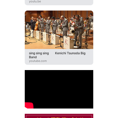
youtu.be
sing sing sing Kenichi Tsunoda Big
Band
youtube.com