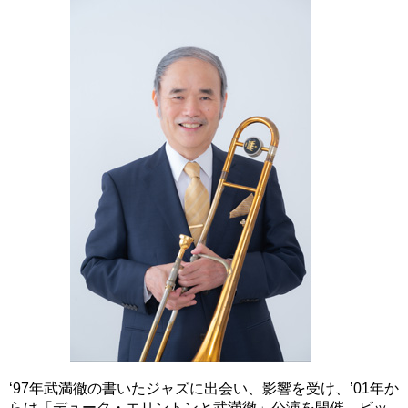
‘97年武満徹の書いたジャズに出会い、影響を受け、’01年か
らは「デューク・エリントンと武満徹」公演を開催、ビッ