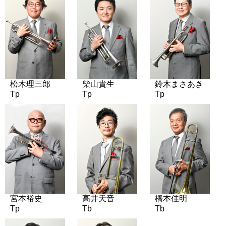
松木理三郎
柴山貴生
鈴木まさあき
Tp
Tp
Tp
宮本裕史
高井天音
橋本佳明
Tp
Tb
Tb