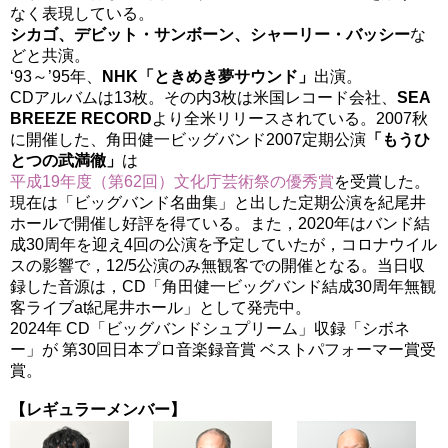
なく表現している。
シカゴ、デビット・サンボーン、シャーリー・バッシー
な
どと共演。
‘93～’95年、
NHK「ときめき夢サウンド」
出演。
CDアルバムは13枚。その内3枚は米国レコード会社、
SEA
BREEZE RECORD
より全米リリースされている。2007秋
に開催した、角田健一ビッグバンド2007定期公演
「もうひ
とつの武満徹」
は
平成19年度（第62回）文化庁芸術祭の優秀賞
を受賞した。
現在は「ビッグバンド名曲集」と出した定期公演を紀尾井
ホールで開催し好評を得ている。また，2020年はバンド結
成30周年を迎え4回の公演を予定していたが，コロナウイル
スの影響で，12/5公演のみ無観客での開催となる。当日収
録した音源は，CD「角田健一ビッグバンド結成30周年無観
客ライブat紀尾井ホール」として発売中。
2024年 CD「ビッグバンドシュプリーム」収録「シボネ
ー」が 第30回日本プロ音楽録音賞 ベストパフォーマー賞受
賞。
【レギュラーメンバー】