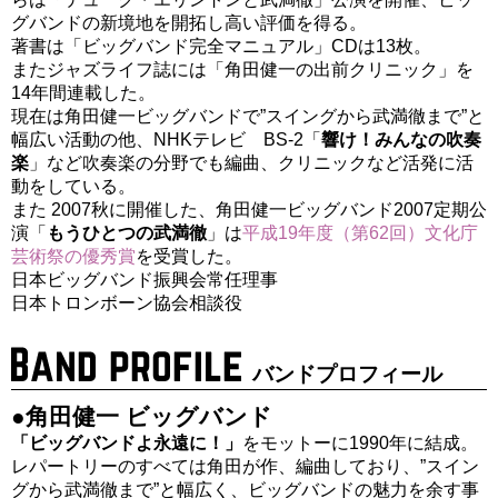
グバンドの新境地を開拓し高い評価を得る。
著書は「ビッグバンド完全マニュアル」CDは13枚。
またジャズライフ誌には「角田健一の出前クリニック」を
14年間連載した。
現在は角田健一ビッグバンドで”スイングから武満徹まで”と
幅広い活動の他、NHKテレビ BS-2「
響け！みんなの吹奏
楽
」など吹奏楽の分野でも編曲、クリニックなど活発に活
動をしている。
また 2007秋に開催した、角田健一ビッグバンド2007定期公
演「
もうひとつの武満徹
」は
平成19年度（第62回）文化庁
芸術祭の優秀賞
を受賞した。
日本ビッグバンド振興会常任理事
日本トロンボーン協会相談役
バンドプロフィール
●角田健一 ビッグバンド
「ビッグバンドよ永遠に！」
をモットーに1990年に結成。
レパートリーのすべては角田が作、編曲しており、”スイン
グから武満徹まで”と幅広く、ビッグバンドの魅力を余す事