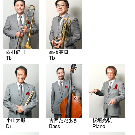
西村健司
高橋英樹
Tb
Tb
小山太郎
古西ただあき
板垣光弘
Dr
Bass
Piano