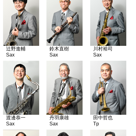
辻野進輔
鈴木直樹
川村裕司
Sax
Sax
Sax
渡邊恭一
丹羽康雄
田中哲也
Sax
Sax
Tp