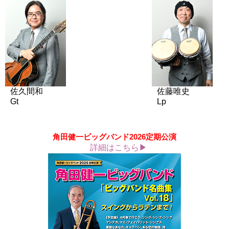
佐久間和
佐藤唯史
Gt
Lp
角田健一ビッグバンド2026定期公演
詳細はこちら▶