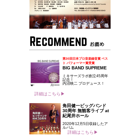
第30回日本プロ音楽録音賞 ベス
ト パフォーマー賞受賞
BIG BAND SUPREME
ミキサーズラボ創立45周年
記念！
内沼映二 プロデュース！
詳細はこちら▶
角田健一ビッグバンド
30周年 無観客ライブ at
紀尾井ホール
2020年12月5日収録したア
ルバム
詳細はこちら▶