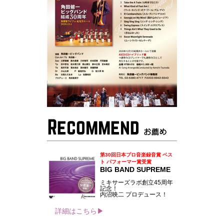
第30回日本プロ音楽録音賞 ベス
ト パフォーマー賞受賞
BIG BAND SUPREME
ミキサーズラボ創立45周年
記念！
内沼映二 プロデュース！
詳細はこちら▶