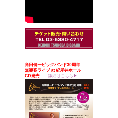
角田健一ビッグバンド30周年
無観客ライブ at 紀尾井ホール
CD発売
詳細はこちら▶