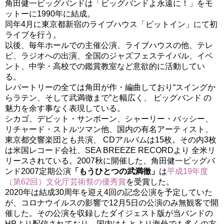
角田健一ビッグバンドは「ビッグバンドよ永遠に！」をモ
ットーに1990年に結成。
同年4月に東京都新宿のライブハウス「ピットイン」にて初
ライブを行う。
以後、毎年ホールでの主催公演、ライブハウスの他、テレ
ビ、ラジオへの出演、全国のジャズフェステイバル、イベ
ント、中学・高校での鑑賞教室など意欲的に活動してい
る。
レパートリーの全ては角田が作・編曲しており“スイングか
らラテン、そして武満徹まで”と幅広く、 ビッグバンド の
魅力を余す事なく表現している。
シカゴ、デビット・サンボーン、シャーリー・バッシー、
リチャード・ストルツマン他、国内の有名アーティスト、
東京都交響楽団とも共演、 CDアルバムは15枚。その内3枚
は米国レコード会社、SEA BREEZE RECORDより 全米リ
リースされている。2007秋に開催した、角田健一ビッグバ
ンド2007定期公演
「もうひとつの武満徹」
は
平成19年度
（第62回）文化庁芸術祭の優秀賞
を受賞した。
2020年は結成30周年を迎え4回の記念公演を予定していた
が、コロナウイルスの影響で12月5日の公演のみ無観客で開
催した。その公演を収録したダイジェスト版が当バンドの
HPより配信されており，国内はもとより海外でも多くの方